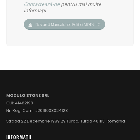
Contactează-ne
pentru mai multe
informații
Descarcă Manualul de Politici MODULO
MODULO STONE SRL
CUI: 41462198
Nr. Reg. Com.: J2019003024128
Strada 22 Decembrie 1989 29,Turda, Turda 401113, Romania
INFORMAȚII