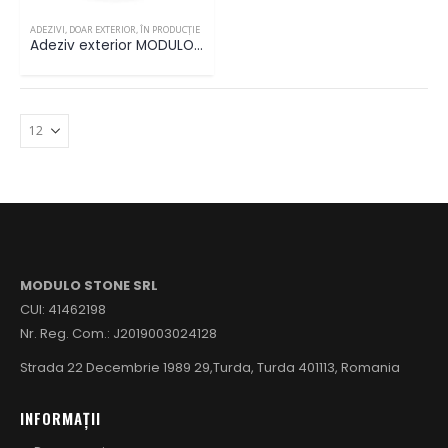
ADEZIVI
,
DOAR EXTERIOR
,
ÎN PRODUCȚIE
Adeziv exterior MODULO Extra Flex
MODULO STONE SRL
CUI: 41462198
Nr. Reg. Com.: J2019003024128
Strada 22 Decembrie 1989 29,Turda, Turda 401113, Romania
INFORMAȚII