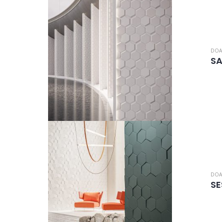
DOA
S
DOA
SE