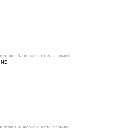
R INTERIOR
,
ÎN PRODUCȚIE
,
PIATRĂ DECORATIVĂ
UNE
R INTERIOR
,
ÎN PRODUCȚIE
,
PIATRĂ DECORATIVĂ