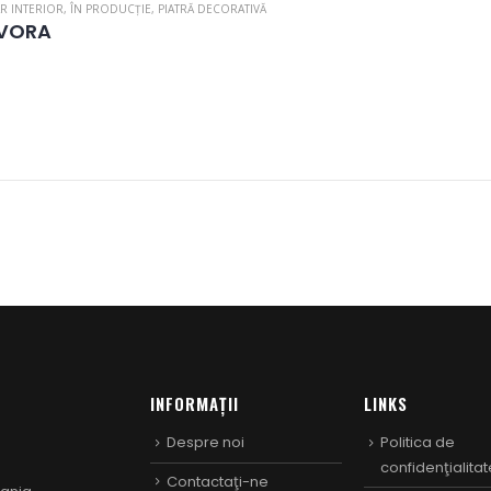
R INTERIOR
,
ÎN PRODUCȚIE
,
PIATRĂ DECORATIVĂ
VORA
INFORMAȚII
LINKS
Despre noi
Politica de
confidenţialitat
Contactaţi-ne