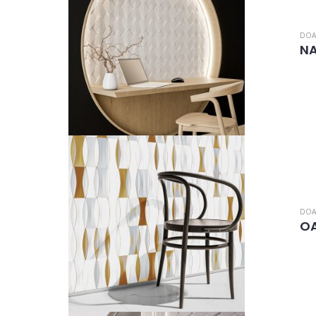
DOA
N
DOA
OA