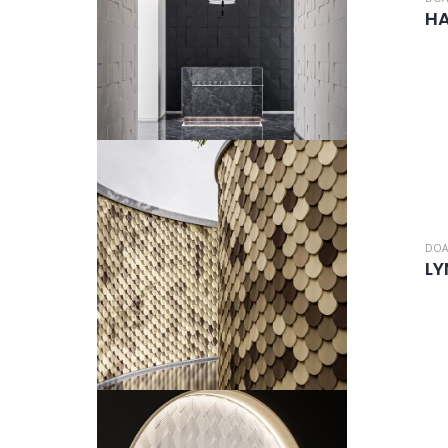
HA
DOA
LY