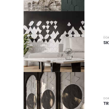
DOA
SK
DOA
TR