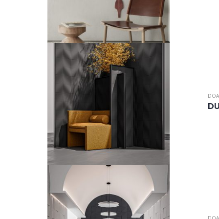
DOA
D
DOA