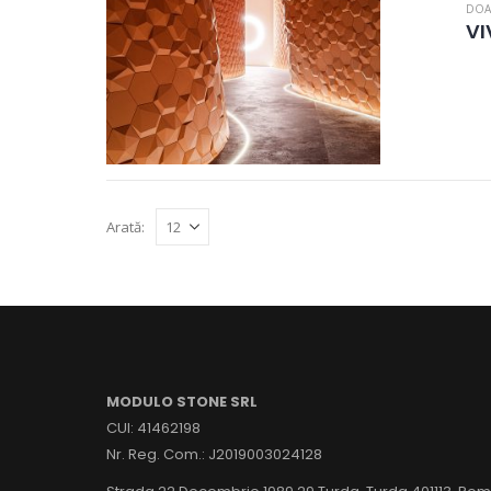
DOA
VI
Arată:
MODULO STONE SRL
CUI: 41462198
Nr. Reg. Com.: J2019003024128