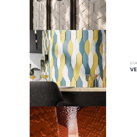
DOA
V