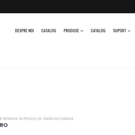
DESPRE NOI
CATALOG
PRODUSE
CATALOG
SUPORT
R INTERIOR
,
ÎN PRODUCȚIE
,
PIATRĂ DECORATIVĂ
ERO