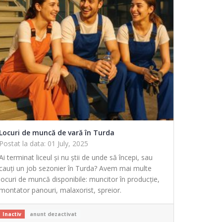
Locuri de muncă de vară în Turda
Postat la data: 01 July, 2025
Ai terminat liceul și nu știi de unde să începi, sau
cauți un job sezonier în Turda? Avem mai multe
locuri de muncă disponibile: muncitor în producție,
montator panouri, malaxorist, spreior.
Inactiv
anunt dezactivat