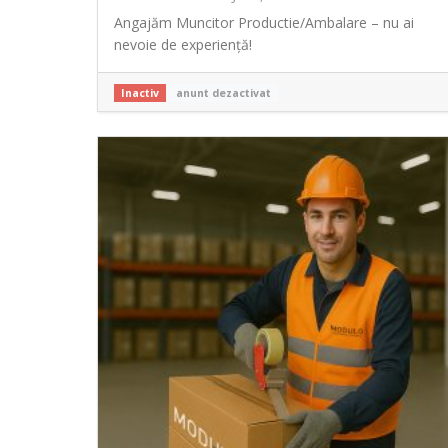
Angajăm Muncitor Productie/Ambalare – nu ai
nevoie de experiență!
Inactiv
anunt dezactivat