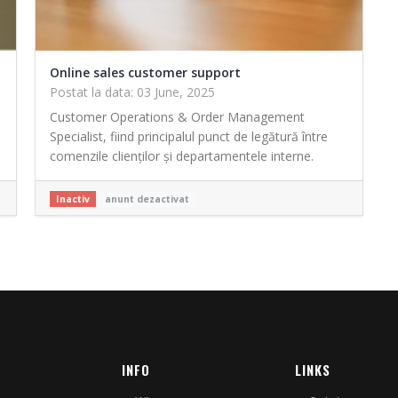
Online sales customer support
Postat la data: 03 June, 2025
Customer Operations & Order Management
Specialist, fiind principalul punct de legătură între
comenzile clienților și departamentele interne.
Inactiv
anunt dezactivat
INFO
LINKS