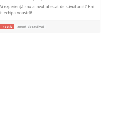
Ai experiență sau ai avut atestat de stivuitorist? Hai
în echipa noastră!
Inactiv
anunt dezactivat