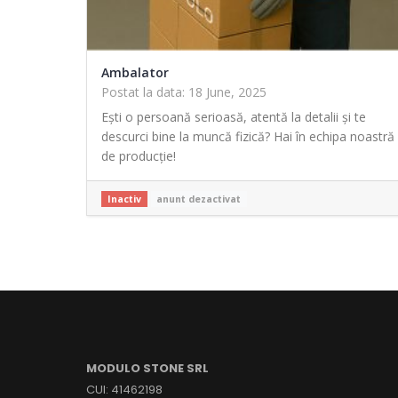
Ambalator
Postat la data: 18 June, 2025
Ești o persoană serioasă, atentă la detalii și te
descurci bine la muncă fizică? Hai în echipa noastră
de producție!
Inactiv
anunt dezactivat
MODULO STONE SRL
CUI: 41462198