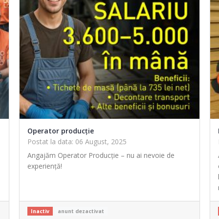
Operator producție
Postat la data: 06 August, 2025
Angajăm Operator Producție – nu ai nevoie de
experiență!
Inactiv
anunt dezactivat